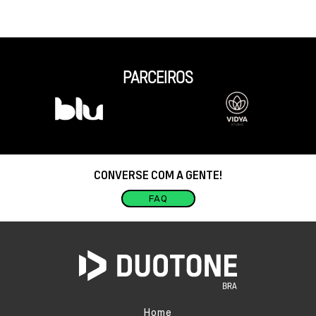
PARCEIROS
Slide 2 of 5.
Slide 2 of 2.
CONVERSE COM A GENTE!
FAQ
Home